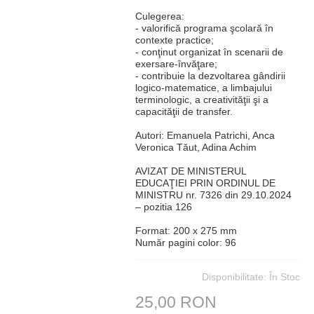
Culegerea:
- valorifică programa şcolară în
contexte practice;
- conţinut organizat în scenarii de
exersare-învăţare;
- contribuie la dezvoltarea gândirii
logico-matematice, a limbajului
terminologic, a creativităţii şi a
capacităţii de transfer.
Autori: Emanuela Patrichi, Anca
Veronica Tăut, Adina Achim
AVIZAT DE MINISTERUL
EDUCAŢIEI PRIN ORDINUL DE
MINISTRU nr. 7326 din 29.10.2024
– pozitia 126
Format: 200 x 275 mm
Număr pagini color: 96
Disponibilitate:
În Stoc
25,00 RON