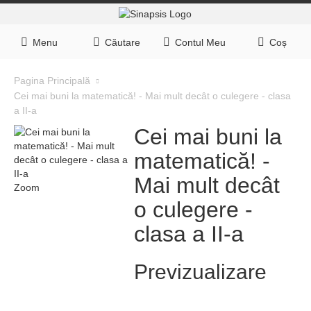
Menu
Căutare
Contul Meu
Coș
Pagina Principală
Cei mai buni la matematică! - Mai mult decât o culegere - clasa
a II-a
Cei mai buni la
matematică! -
Mai mult decât
Zoom
o culegere -
clasa a II-a
Previzualizare