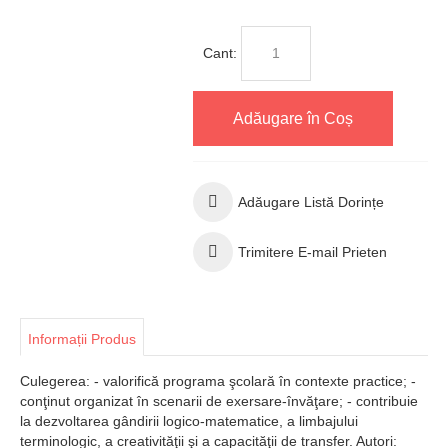
Cant:
Adăugare în Coș
Adăugare Listă Dorințe
Trimitere E-mail Prieten
Informații Produs
Culegerea: - valorifică programa şcolară în contexte practice; -
conţinut organizat în scenarii de exersare-învăţare; - contribuie
la dezvoltarea gândirii logico-matematice, a limbajului
terminologic, a creativităţii şi a capacităţii de transfer. Autori: