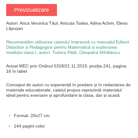
Previzualizare
Autori: Anca Veronica Tăut, Anicuța Todea, Adina Achim, Elena
Lăpușan
Recomandăm utilizarea caietului împreună cu manualul Editurii
Didactice și Pedagogice pentru Matematică și explorarea
mediului clasa I, autori: Tudora Pițilă, Cleopatra Mihăilescu
Avizat MEC prin Ordinul 5318/21.11.2019, poziția 241, pagina
16 în tabel.
Conceput de autori cu experiență în predare și în redactarea de
materiale educaționale, caietul propus reprezintă materialul
ideal pentru exersare și aprofundare la clasa, dar și acasă.
Format: 20x27 cm
144 pagini color