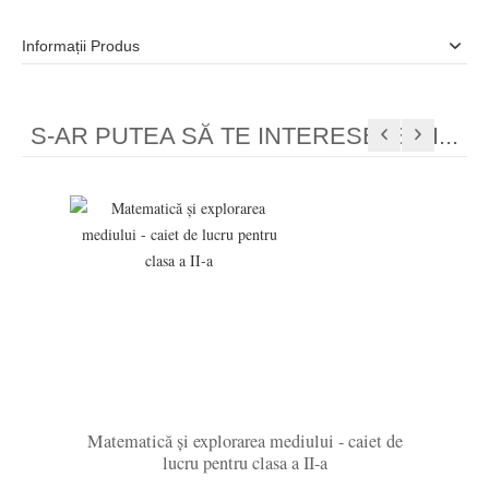
Informații Produs
S-AR PUTEA SĂ TE INTERESEZE ȘI...
Previous
Next
actic
Matematică și explorarea mediului - caiet de
Com
lucru pentru clasa a II-a