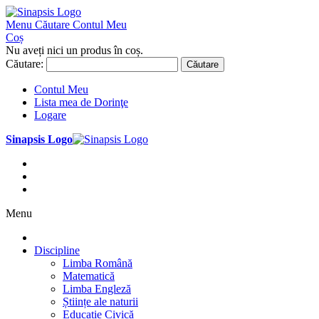
Menu
Căutare
Contul Meu
Coș
Nu aveți nici un produs în coș.
Căutare:
Căutare
Contul Meu
Lista mea de Dorinţe
Logare
Sinapsis Logo
Menu
Discipline
Limba Română
Matematică
Limba Engleză
Științe ale naturii
Educație Civică