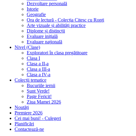
Dezvoltare personală
Istorie
Geografie
Ora de lectură - Colecția Citesc cu Ronți
Arte vizuale și abilități practice
Diplome și distincții
Evaluare inițială
Evaluare națională
Nivel (Clase)
Exploratori în clasa pregătitoare
Clasa I
Clasa a II-a
Clasa a III-a
Clasa a IV-a
Colecții tematice
Bucuriile iernii
Sunt Verde!
Paşte Fericit!
Ziua Mamei 2026
Noutăți
Premiere 2026
Cei mai buni! - Culegeri
Planificări
Contactează-ne