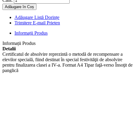
Cant:
Adăugare în Coș
Adăugare Listă Dorințe
Trimitere E-mail Prieten
Informații Produs
Informații Produs
Detalii
Certificatul de absolvire reprezintă o metodă de recompensare a
elevilor specială, fiind destinat în special festivităţii de absolvire
pentru finalizarea clasei a IV-a. Format A4 Tipar faţă-verso Însoţit de
panglică