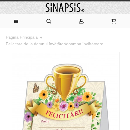
Pagina Principală
Felicitare de la domnul învățător/doamna învățătoare