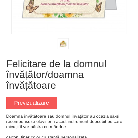
Felicitare de la domnul
învățător/doamna
învățătoare
Previzualizare
Doamna învățătoare sau domnul învățător au ocazia să-și
recompenseze elevii prin acest instrument deosebit pe care
micuții îl vor păstra cu mândrie.
carton, tipar color cu ștanță personalizată