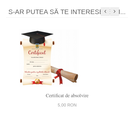
S-AR PUTEA SĂ TE INTERESEZE ȘI...
Previous
Next
Certificat de absolvire
Gata 
5,00 RON